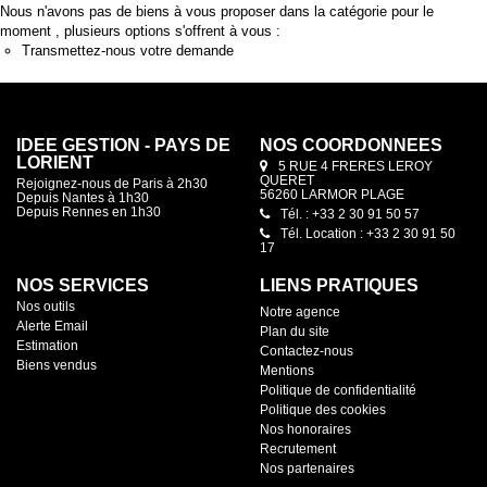
Nous n'avons pas de biens à vous proposer dans la catégorie pour le
moment , plusieurs options s'offrent à vous :
Transmettez-nous votre demande
IDEE GESTION - PAYS DE
NOS COORDONNÉES
LORIENT
5 RUE 4 FRERES LEROY
QUERET
Rejoignez-nous de Paris à 2h30
56260 LARMOR PLAGE
Depuis Nantes à 1h30
Depuis Rennes en 1h30
Tél. : +33 2 30 91 50 57
Tél. Location : +33 2 30 91 50
17
NOS SERVICES
LIENS PRATIQUES
Nos outils
Notre agence
Alerte Email
Plan du site
Estimation
Contactez-nous
Biens vendus
Mentions
Politique de confidentialité
Politique des cookies
Nos honoraires
Recrutement
Nos partenaires