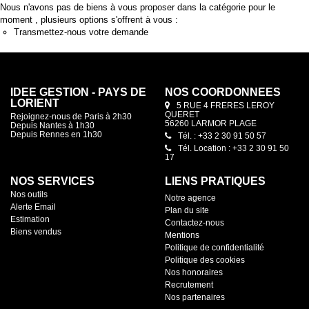
Nous n'avons pas de biens à vous proposer dans la catégorie pour le
moment , plusieurs options s'offrent à vous :
Transmettez-nous votre demande
IDEE GESTION - PAYS DE
NOS COORDONNÉES
LORIENT
5 RUE 4 FRERES LEROY
QUERET
Rejoignez-nous de Paris à 2h30
56260 LARMOR PLAGE
Depuis Nantes à 1h30
Depuis Rennes en 1h30
Tél. : +33 2 30 91 50 57
Tél. Location : +33 2 30 91 50
17
NOS SERVICES
LIENS PRATIQUES
Nos outils
Notre agence
Alerte Email
Plan du site
Estimation
Contactez-nous
Biens vendus
Mentions
Politique de confidentialité
Politique des cookies
Nos honoraires
Recrutement
Nos partenaires