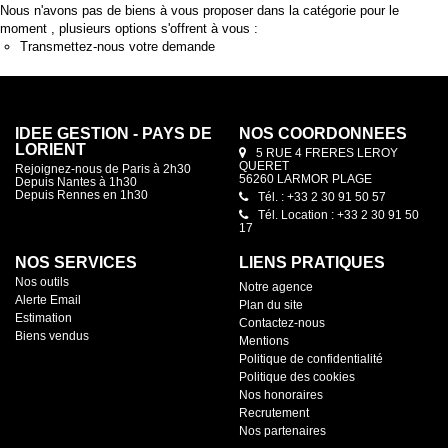
Nous n'avons pas de biens à vous proposer dans la catégorie pour le
moment , plusieurs options s'offrent à vous :
Transmettez-nous votre demande
IDEE GESTION - PAYS DE
NOS COORDONNÉES
LORIENT
5 RUE 4 FRERES LEROY
QUERET
Rejoignez-nous de Paris à 2h30
56260 LARMOR PLAGE
Depuis Nantes à 1h30
Depuis Rennes en 1h30
Tél. : +33 2 30 91 50 57
Tél. Location : +33 2 30 91 50
17
NOS SERVICES
LIENS PRATIQUES
Nos outils
Notre agence
Alerte Email
Plan du site
Estimation
Contactez-nous
Biens vendus
Mentions
Politique de confidentialité
Politique des cookies
Nos honoraires
Recrutement
Nos partenaires