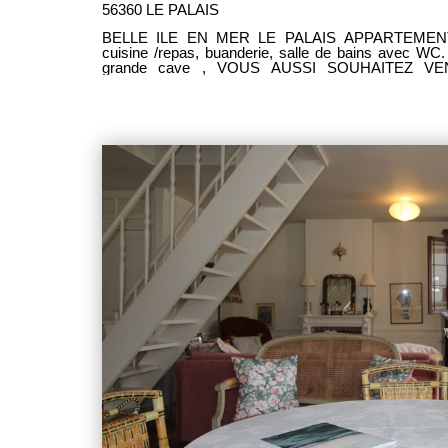
56360 LE PALAIS
BELLE ILE EN MER LE PALAIS APPARTEMENT VENDU 1 chambre, 1 coin
cuisine /repas, buanderie, salle de bains avec WC.
grande cave , VOUS AUSSI SOUHAITEZ VENDRE VOTRE BIEN, NOUS
SOMMES A VOTRE DISPOSITION ! AGENCE I
BELLE ILE EN MER 10 Quai J. Le Blanc 56360 LE PALAIS RDV avec Catherine
MATELOT 02.97.31.34.34 / cmatelot@idee-gesti