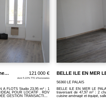
BELLE ILE EN MER VENTE Appartement 1 pièce 23.95 m2
121 000 €
dont 5.22% TTC d'honoraires
56360 LE PALAIS
BELLE ILE EN MER LE PALAIS A VENDRE vue sur le bassin APPARTEMENT
wc IDEAL POUR LOCATIF . RDV
traversant de 47,97 m² : 2 chambres, entrée avec rangements, séjour avec coin
cuisine aménagé et équipé, salle de bains /wc, EXCLUSIVITE - RDV avec Catherine
MATELOT AGENCE IDEE GESTION TRANSACTION BELLE ILE EN MER 10 Quai
J. Le Blanc 56360 LE PALAIS 0