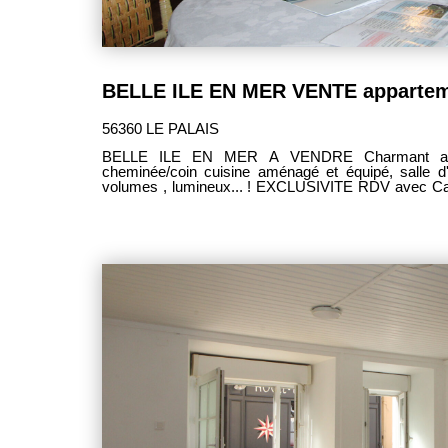
56360 LE PALAIS
BELLE ILE EN MER A VENDRE Charmant appartement : Entrée , séjour
cheminée/coin cuisine aménagé et équipé, salle d'eau/wc , 2 chambres ; Beaux
volumes , lumineux... ! EXCLUSIVITE RDV avec Catherine MATELOT Négociatrice
AGENCE IDEE GESTION TRANSACTION BELLE ILE EN MER 10 quai J. Le Blanc
56360 LE PALAIS 02.97.31.34.34 cmatelo