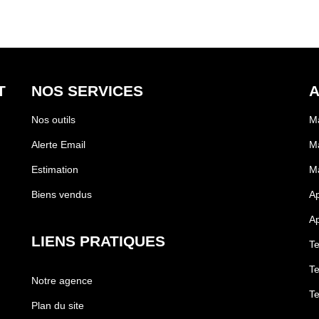
T
NOS SERVICES
A
Nos outils
Ma
Alerte Email
Ma
Estimation
Ma
Biens vendus
Ap
Ap
LIENS PRATIQUES
Te
Te
Notre agence
Te
Plan du site