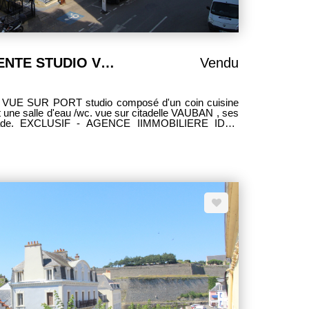
BELLE ILE EN MER VENTE STUDIO VUE SUR PORT 21,11 m²
Vendu
e
wc. vue sur citadelle VAUBAN , ses
- AGENCE IIMMOBILIERE IDEE
GESTION DE BELLE ILE EN MER 02.97.31.34.34 - cmatelot@idee-gestion.com