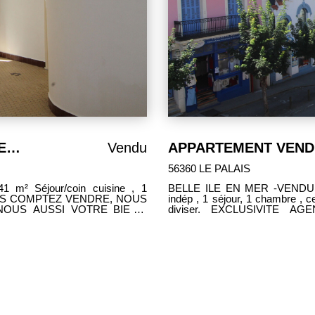
BELLE ILE EN MER VENDU APPARTEMENT 41 m²
Vendu
56360 LE PALAIS
BELLE ILE EN MER -VENDU APPARTEMENT à rafraîchir comprenant : cuisine
indép , 1 séjour, 1 chambre , cellier, salle d'eau /w
OUS AUSSI VOTRE BIEN !
diviser. EXCLUSIVITE AGENCE IDEE GESTION BELLE ILE EN MER
02.97.31.34.34 cmatelot@idee-