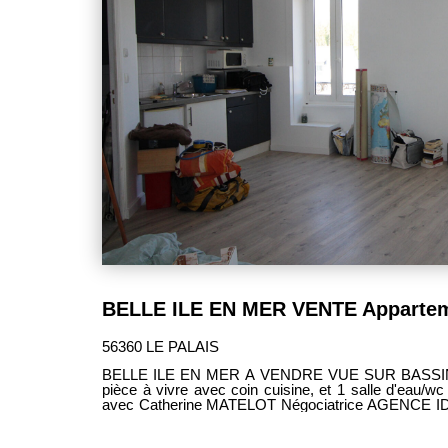
56360 LE PALAIS
BELLE ILE EN MER A VENDRE VUE SUR BASSIN A FLOTS Studio 23,95 m² : 1
pièce à vivre avec coin cuisine, et 1 salle d'eau/
avec Catherine MATELOT Négociatrice AGENCE IDEE GESTION TRANSACTION
BELLE ILE EN MER 10 Quai Jacques Le Blanc 56360 LE PALAIS Tel 02.97.31.34.34
/ cmatelot@idee-gestion.com