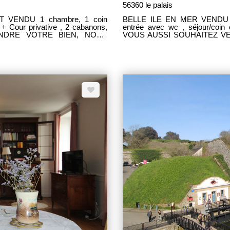
56360 le palais
BELLE ILE EN MER VENDU en 1 visite - APAPRTEMENT DUPLEX 43,47 m²
 + Cour privative , 2 cabanons,
entrée avec wc , séjour/coin cuisi
VOUS AUSSI SOUHAITEZ VENDRE VOTRE BIEN, NOUS SOMMES A VOTRE
DEE GESTION TRANSACTION
DISPOSITION ! AGENCE IDEE
Quai J. Le Blanc 56360 LE PALAIS RDV avec Catherine MATELOT 02.97.3
on.com
cmatelot@idee-gestion.com