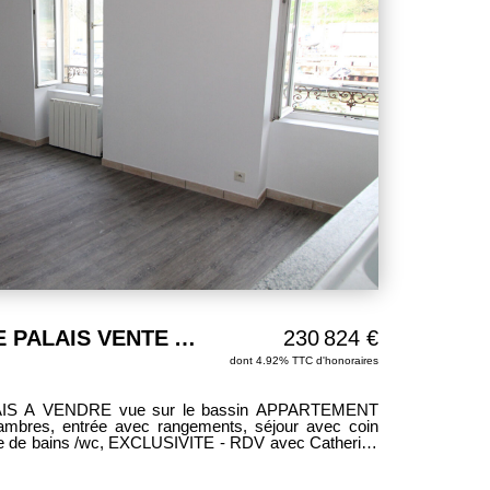
BELLE ILE EN MER LE PALAIS VENTE APPARTEMENT VUE SUR LE BASSIN 2 chambres 47,97 m² m²
230 824 €
dont 4.92% TTC d'honoraires
2.97.31.34.34 / cmatelot@idee-gestion.com