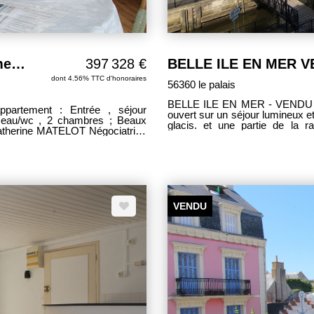
BELLE ILE EN MER VENTE appartement sur le port 88.27 m2
397 328 €
dont 4.56% TTC d'honoraires
56360 le palais
BELLE ILE EN MER - VENDU VUE SUR PORT studio composé d'un coin cuisin
ouvert sur un séjour lumineux et une salle d'eau /
glacis. et une partie de la rade. EXCLUSIF 
t@idee-gestion.com
VENDU