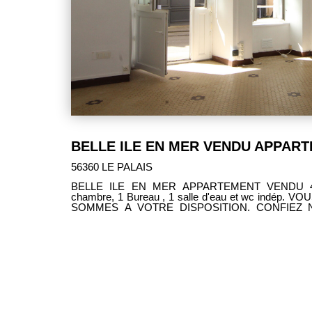
56360 LE PALAIS
BELLE ILE EN MER APPARTEMENT VENDU 41 m² Séjour/coin cuisine , 1
chambre, 1 Bureau , 1 salle d'eau et wc indép. VOUS COMPTEZ VENDRE, NOUS
SOMMES A VOTRE DISPOSITION. CONFIEZ N
AGENCE IMMOBILIERE IDEE GESTION BELLE ILE EN MER 10 Quai J. Le Blanc
56360 LE PALAIS Négociatrice Catherine MATELOT 02.97.31.34.34 cmatelot@idee-
gestion.com